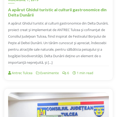
A apărut Ghidul turistic al culturii gastronomice din
Delta Dunării
A apărut Ghidul turistic al culturii gastronomice din Delta Dunării,
proiect creat și implementat de ANTREC Tulcea și cofinanțat de
Consiliul Județean Tulcea, fiind inspirat de Festivalul Borșului de
Pește al Deltei Dunării. Un tărâm cunoscut și apreciat, îndeosebi
pentru atracțiile sale naturale, pentru sălbăticia peisajului și a
bogăției biodiversității, Delta Dunării deține un element de o
importanță neprețuită, și […]
Antrec Tulcea
Evenimente
6
1 min read