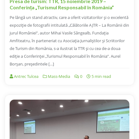
Presa de turism: TTR, 15 noiembrie 2019 –
Conferința „Turismul Responsabil în România”
Pe lângă un stand atractiv, care a oferit vizitatorilor și o excelentă
expoziție de fotografii intitulată „Călătoriile AJTR – La Românii din
jurul României”, autor Mihai Vasile Sângealb, Fundația
Amfiteatru, în parteneriat cu Asociația Jurnaliștilor și Scriitorilor
de Turism din România, s-a ilustrat la TTR și cu cea de-a doua
ediție a Conferinței „Turismul Responsabil în România”. Aurel
Borșan, președintele […]
Antrec Tulcea
Mass-Media
0
5 min read