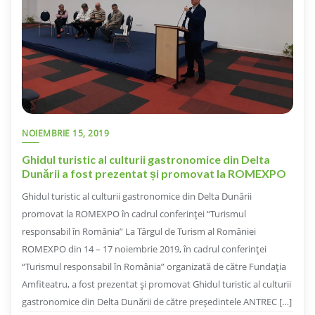
NOIEMBRIE 15, 2019
Ghidul turistic al culturii gastronomice din Delta
Dunării a fost prezentat și promovat la ROMEXPO
Ghidul turistic al culturii gastronomice din Delta Dunării
promovat la ROMEXPO în cadrul conferinței “Turismul
responsabil în România” La Târgul de Turism al României
ROMEXPO din 14 – 17 noiembrie 2019, în cadrul conferinței
“Turismul responsabil în România” organizată de către Fundația
Amfiteatru, a fost prezentat și promovat Ghidul turistic al culturii
gastronomice din Delta Dunării de către președintele ANTREC […]