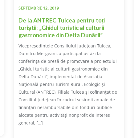
SEPTEMBRIE 12, 2019
De la ANTREC Tulcea pentru toți
turiștii: „Ghidul turistic al culturii
gastronomice din Delta Dunării”
Vicepreședintele Consiliului Județean Tulcea,
Dumitru Mergeani, a participat astăzi la
conferința de presă de promovare a proiectului
„Ghidul turistic al culturii gastronomice din
Delta Dunării”, implementat de Asociația
Națională pentru Turism Rural, Ecologic și
Cultural (ANTREC), Filiala Tulcea și cofinanțat de
Consiliul Județean în cadrul sesiunii anuale de
finanțări nerambursabile din fonduri publice
alocate pentru activități nonprofit de interes
general, […]