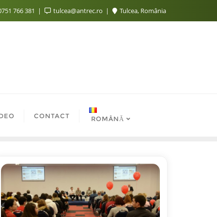
751 766 381
tulcea@antrec.ro
Tulcea, România
IDEO
CONTACT
ROMÂNĂ