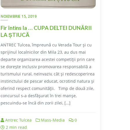
NOIEMBRIE 15, 2019
Fir întins la … CUPA DELTEI DUNĂRII
LA ȘTIUCĂ
ANTREC Tulcea, împreună cu Verada Tour și cu
sprijinul localnicilor din Mila 23, au dus mai
departe organizarea acestei competiții prin care
se dorește inclusiv promovarea responsabilă a
turismului rural, neinvaziv, cât și redescoperirea
instinctului de pescar educat, ocrotind natura și
oferind respect comunității. Timp de două zile,
concursul s-a desfășurat în trei manșe,
pescuindu-se încă din zorii zilei, […]
Antrec Tulcea
Mass-Media
0
2 min read