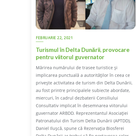
FEBRUARIE 22, 2021
Turismul în Delta Dunării, provocare
pentru viitorul guvernator
Mărirea numărului de trasee turistice şi
implicarea punctuală a autorităţilor în ceea ce
priveşte activitatea de turism din Delta Dunării,
au fost printre principalele subiecte abordate,
miercuri, în cadrul dezbaterii Consiliului
Consultativ implicat în desemnarea viitorului
guvernator ARBDD. Reprezentantul Asociaţiei
Patronatului din Turism Delta Dunării (APTDD),
Daniel Iluşcă, spune că Rezervaţia Biosferei
Delta Dunării ar trebui să fie portavocea celor