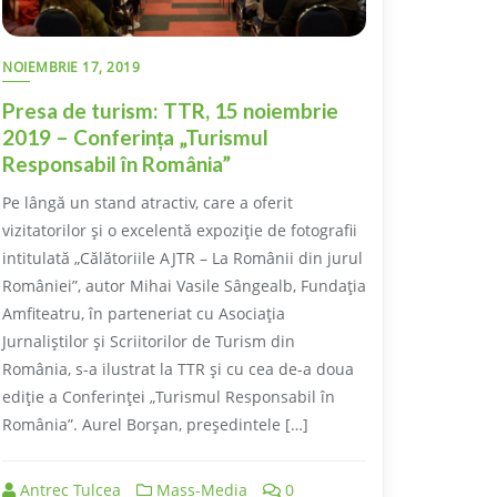
NOIEMBRIE 17, 2019
Presa de turism: TTR, 15 noiembrie
2019 – Conferința „Turismul
Responsabil în România”
Pe lângă un stand atractiv, care a oferit
vizitatorilor și o excelentă expoziție de fotografii
intitulată „Călătoriile AJTR – La Românii din jurul
României”, autor Mihai Vasile Sângealb, Fundația
Amfiteatru, în parteneriat cu Asociația
Jurnaliștilor și Scriitorilor de Turism din
România, s-a ilustrat la TTR și cu cea de-a doua
ediție a Conferinței „Turismul Responsabil în
România”. Aurel Borșan, președintele […]
Antrec Tulcea
Mass-Media
0