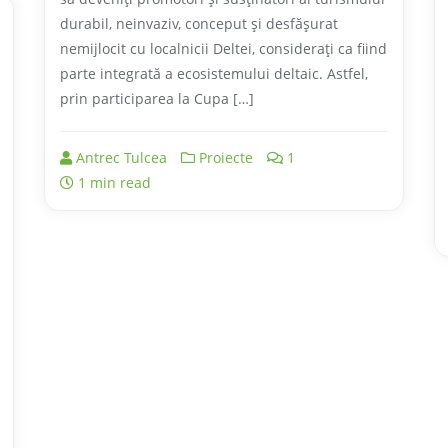
durabil, neinvaziv, conceput și desfășurat
nemijlocit cu localnicii Deltei, considerați ca fiind
parte integrată a ecosistemului deltaic. Astfel,
prin participarea la Cupa […]
Antrec Tulcea
Proiecte
1
1 min read