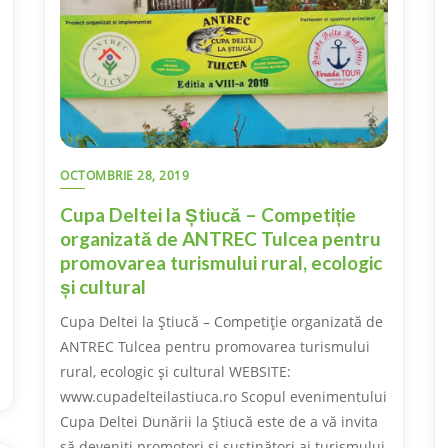
OCTOMBRIE 28, 2019
Cupa Deltei la Știucă – Competiție
organizată de ANTREC Tulcea pentru
promovarea turismului rural, ecologic
și cultural
Cupa Deltei la Știucă – Competiție organizată de
ANTREC Tulcea pentru promovarea turismului
rural, ecologic și cultural WEBSITE:
www.cupadelteilastiuca.ro Scopul evenimentului
Cupa Deltei Dunării la Știucă este de a vă invita
să deveniți promotori și susținători ai turismului