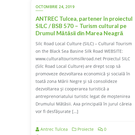
OCTOMBRIE 24, 2019
ANTREC Tulcea, partener în proiectul
SILC / BSB 570 – Turism cultural pe
Drumul Mătăsii din Marea Neagră
Silc Road Local Culture (SILC) – Cultural Tourism
on the Black Sea Basine Silk Road WEBSITE:
www.culturaltourismsilkroad.net Proiectul SILC
(Silc Road Local Culture) are drept scop să
promoveze dezvoltarea economică și socială în
toată zona Mării Negre și să consolideze
dezvoltarea și cooperarea turistică a
antreprenoriatului turistic legat de moștenirea
Drumului Mătăsii. Axa principală în jurul căreia
vor fi desfășurate […]
Antrec Tulcea
Proiecte
0