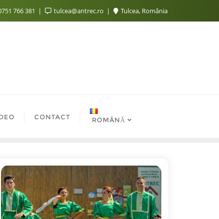
751 766 381
tulcea@antrec.ro
Tulcea, România
IDEO
CONTACT
ROMÂNĂ